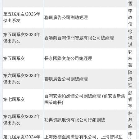
雪
李
第五屆系友/2026年
聯廣廣告公司副總經理
政
傑出系友
儒
徐
第五屆系友/2023年
香港商台灣偉門智威有限公司總經理
斌
傑出系友
淇
郭
第五屆系友
長京國際文創公司總經理
枝
蓁
陳
第六屆系友/2023年
聯廣廣告公司副總經理
濟
傑出系友
聖
顏
台灣安索帕媒體公司副總經理 (前安吉斯集
第七屆系友
睿
團策略長)
寧
林
第九屆系友/2022年
功典資訊股份有限公司行銷副總
鼎
傑出系友
峰
李
第九屆系友/2024年
上海致德至業廣告有限公司、上海智得互