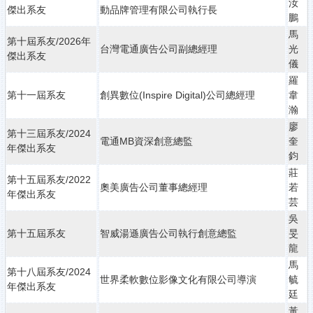
汝
傑出系友
動品牌管理有限公司執行長
鵬
馬
第十屆系友/2026年
台灣電通廣告公司副總經理
光
傑出系友
儀
羅
第十一屆系友
創異數位(Inspire Digital)公司總經理
韋
瀚
廖
第十三屆系友/2024
電通MB資深創意總監
奎
年傑出系友
鈞
莊
第十五屆系友/2022
奧美廣告公司董事總經理
若
年傑出系友
芸
吳
第十五屆系友
智威湯遜廣告公司執行創意總監
旻
龍
馬
第十八屆系友/2024
世界柔軟數位影像文化有限公司導演
毓
年傑出系友
廷
黃