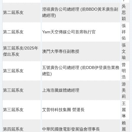
吳
澄禧廣告公司總經理 (前BBDO黃禾廣告副
第二屆系友
思
總經理)
穎
張
第二屆系友
Yam天空傳媒公司首席執行官
祥
佑
張
第三屆系友/2025年
澳門大學專任副教授
文
傑出系友
瑜
曾
五號廣告公司總經理 (前DDB伊登廣告業務
第三屆系友
明
總監)
浩
游
第三屆系友
上海浩騰媒體總經理
美
莉
王
第三屆系友
艾普特科技集團 營運長
麗
琳
賴
第四屆系友
中華民國微電影發展協會理事長
麗