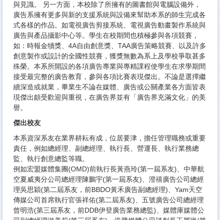
與見識。 另一方面，本校除了所擁有的圖書館與電腦設備外，
廣告系擁有更多與新的支援系統與設備來幫助本系的師生完成各
式各樣的作品。如電視廣告剪接系統、電視廣告動畫製作系統與
廣告與產品攝影中心等。學生在校期間也積極參與各項競賽，
如：時報金犢獎、4A自由創意獎、TAA廣告策略競賽、以及許多
創意製作或設計的全國性競賽，獲獎無數為系上及學校爭取甚多
殊榮。本系所開設的各項廣告專業與專精課程使學生在求學期間
接受最完整的廣告教育，參與各項比賽表現傑出。不論是選擇繼
續深造或就業，畢業生不論在媒體、廣告或公關產業各方面皆表
現傑出頗受歡迎與重視，在廣告界並有「廣告界充滿文化」的美
譽。
傑出校友
本系資深系友在業界耕耘有成，位居要津，擔任管理職務或重要
責任，例如總經理、副總經理、執行長、營運長、執行業務總
監、執行創意總監等職。
例如宏盟媒體集團(OMD)前執行長黃燕玲(第一屆系友)、中華航
空夏威夷分公司總經理陳鵬宇(第一屆系友)、澄禧廣告公司總經
理吳思穎(第二屆系友，前BBDO黃禾廣告副總經理)、Yam天空
傳媒公司首席執行官張祥佑(第二屆系友)、五號廣告公司總經理
曾明浩(第三屆系友，前DDB伊登廣告業務總監)、媒體庫媒體公