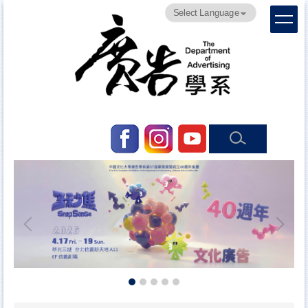
跳
Powered by
Translate
到
主
要
內
容
區