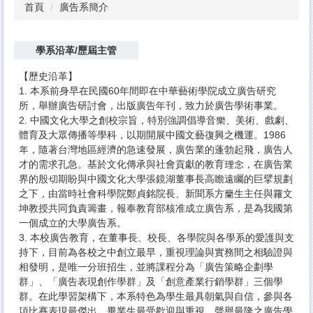
首頁
廣告系簡介
學系沿革/歷屆主管
【歷史沿革】
1. 本系前身早在民國60年間即在中華藝術學院成立廣告研究
所，舉辦廣告研討會，出版廣告年刊，致力於廣告學術事業。
2. 中國文化大學之創校宗旨，特別強調倡導音樂、美術、戲劇、
體育及大眾傳播等學科，以期開展中國文藝復興之機運。1986
年，隨著台灣地區經濟的急速發展，廣告業的蓬勃起飛，廣告人
才的需求孔急。基於文化傳承與社會貢獻的教育理念，在廣告業
界的殷切期盼與中國文化大學張鏡湖董事長高瞻遠矚的巨擘規劃
之下，由當時社會科學院鄭貞銘院長、新聞系方蘭生主任與羅文
坤教授共同負責籌畫，報奉教育部核准成立廣告系，是為我國第
一個成立的大學廣告系。
3. 本校廣告教育，在董事長、校長、各學院與各學系的愛護與支
持下，目前為各校之中創立最早，重視理論與實務間之相驗證與
相發明，是唯一分班招生，並將課程分為「廣告策略企劃學
群」、「廣告表現創作學群」及「創意產業行銷學群」三個學
群。在此學習架構下，本系特色為學生最具朝氣與自信，參與各
項比賽表現最傑出、畢業生最受歡迎與重視、聲譽最隆之廣告學