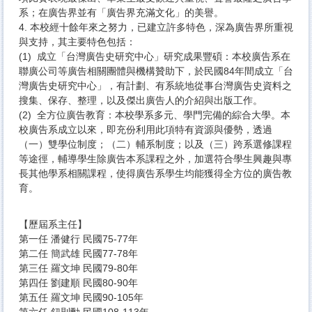
系；在廣告界並有「廣告界充滿文化」的美譽。
4. 本校經十餘年來之努力，已建立許多特色，深為廣告界所重視
與支持，其主要特色包括：
(1) 成立「台灣廣告史研究中心」研究成果豐碩：本校廣告系在
聯廣公司等廣告相關團體與機構贊助下，於民國84年間成立「台
灣廣告史研究中心」，有計劃、有系統地從事台灣廣告史資料之
搜集、保存、整理，以及傑出廣告人的介紹與出版工作。
(2) 全方位廣告教育：本校學系多元、學門完備的綜合大學。本
校廣告系成立以來，即充份利用此項特有資源與優勢，透過
（一）雙學位制度；（二）輔系制度；以及（三）跨系選修課程
等途徑，輔導學生除廣告本系課程之外，加選符合學生興趣與專
長其他學系相關課程，使得廣告系學生均能獲得全方位的廣告教
育。
【歷屆系主任】
第一任 潘健行 民國75-77年
第二任 簡武雄 民國77-78年
第三任 羅文坤 民國79-80年
第四任 劉建順 民國80-90年
第五任 羅文坤 民國90-105年