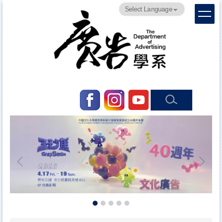
跳
Powered by
Translate
到
主
要
內
容
區