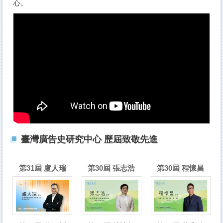
心。
臺灣廣告史研究中心 歷屆致敬先進
第31屆 盧人瑞
第30屆 張志浩
第30屆 程懷昌