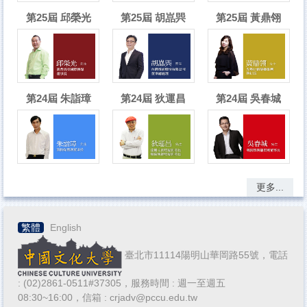
第25屆 邱榮光
第25屆 胡嵓巺
第25屆 黃鼎翎
第24屆 朱詣璋
第24屆 狄運昌
第24屆 吳春城
更多...
繁體
English
臺北市11114陽明山華岡路55號，電話
: (02)2861-0511#37305，服務時間 : 週一至週五
08:30~16:00，信箱 : crjadv@pccu.edu.tw