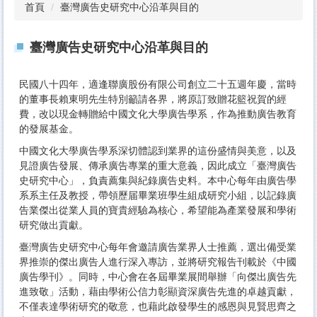
首頁
臺灣廣告史研究中心沿革與目的
臺灣廣告史研究中心沿革與目的
民國八十四年，適逢聯廣股份有限公司創立二十五週年慶，
當時
的董事長賴東明先生特別籲請各界，
將原訂致贈花籃祝賀的經
費，
改以現金轉贈給中國文化大學廣告學系，
作為推動廣告教育
的發展基金。
中國文化大學廣告學系深切體認到業界的這份盛情與美意，
以及
見證廣告發展、傳承廣告專業的重大意義，因此成立「
臺灣廣告
史研究中心」，負責薦集與紀錄廣告史料。
本中心每年由廣告學
系系主任及教授，
帶領歷届畢業班學生組成研究小組，
以記錄廣
告業傑出從業人員的寶貴經驗為核心，
希望能為產業發展和學術
研究做出貢獻。
臺灣廣告史研究中心每年會邀請廣告業界人士推薦，
選出備受業
界推崇的傑出廣告人進行深入專訪，
並將研究報告刊載於《中國
廣告學刊》。同時，
中心會在各屆畢業展間舉辦「向傑出廣告先
進致敬」活動，
藉由學術公信力彰顯資深廣告先進的卓越貢獻，
不僅表達學術研究的敬意，也藉此啟發學生的感恩與見賢思齊之