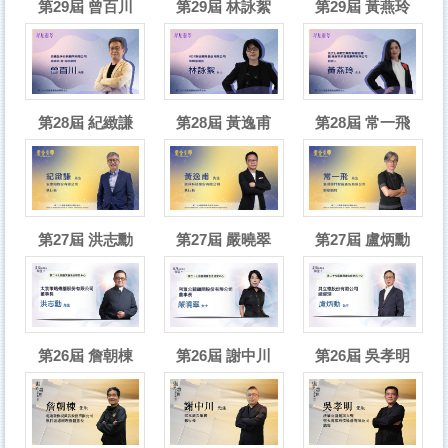
第29屆 曾百川
第29屆 林詠絮
第29屆 黃燕玲
第28屆 紀緻謙
第28屆 黃逸甫
第28屆 常一飛
第27屆 洪志勳
第27屆 嚴曉翠
第27屆 盧炳勳
第26屆 詹朝棟
第26屆 謝中川
第26屆 吳孝明