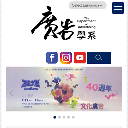
跳
Powered by
Translate
到
主
要
內
容
區