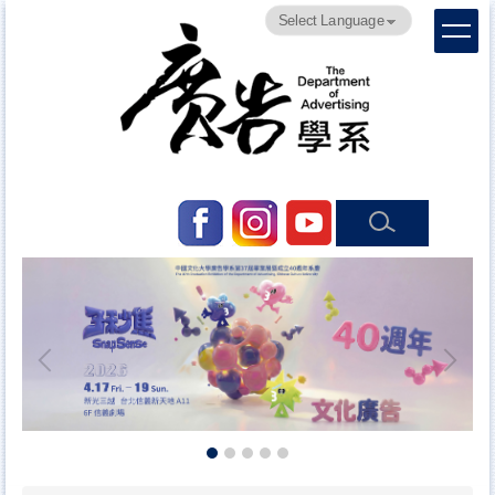
跳
Powered by
Translate
到
主
要
內
容
區