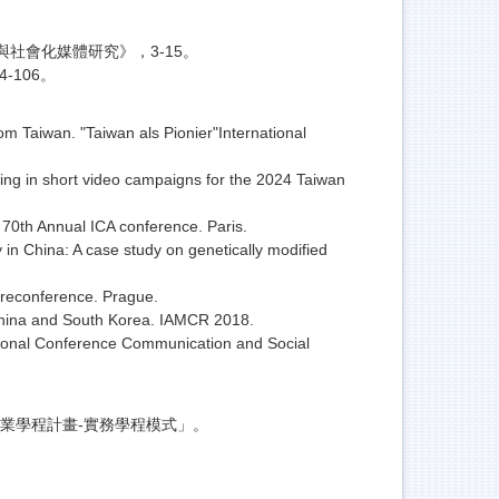
社會化媒體研究》，3-15。
-106。
om Taiwan. "Taiwan als Pionier"International
ting in short video campaigns for the 2024 Taiwan
70th Annual ICA conference. Paris.
in China: A case study on genetically modified
 Preconference. Prague.
n China and South Korea. IAMCR 2018.
ional Conference Communication and Social
就業學程計畫-實務學程模式」。