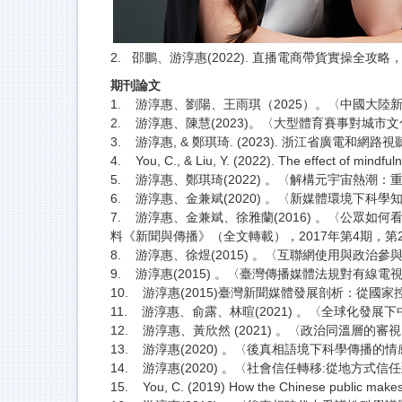
2. 邵鵬、游淳惠(2022). 直播電商帶貨實操全攻
期刊論文
1. 游淳惠、劉陽、王雨琪（2025）。〈中國大
2. 游淳惠、陳慧(2023)。〈大型體育賽事對城市
3. 游淳惠, & 鄭琪琦. (2023). 浙江省廣電和
4. You, C., & Liu, Y. (2022). The effect of mindful
5. 游淳惠、鄭琪琦(2022) 。〈解構元宇宙熱潮：重
6. 游淳惠、金兼斌(2020) 。〈新媒體環境下科學
7. 游淳惠、金兼斌、徐雅蘭(2016) 。〈公眾如何
料《新聞與傳播》（全文轉載），2017年第4期，第25
8. 游淳惠、徐煜(2015) 。〈互聯網使用與政治參與
9. 游淳惠(2015) 。〈臺灣傳播媒體法規對有線電視
10. 游淳惠(2015)臺灣新聞媒體發展剖析：從國家控制到
11. 游淳惠、俞露、林暄(2021) 。〈全球化發
12. 游淳惠、黃欣然 (2021) 。〈政治同溫層
13. 游淳惠(2020) 。〈後真相語境下科學傳播的
14. 游淳惠(2020) 。〈社會信任轉移:從地方式
15. You, C. (2019) How the Chinese public makes d