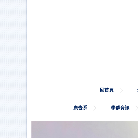
跳
到
主
要
內
容
區
回首頁
廣告系
學群資訊