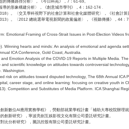
議題的傳播路徑分析〉，《今日科苑》，7：61-69。
報導的形象構建分析〉，《創意城市學刊》，4：162-174 .
2018）。〈交叉學科視野下的社會計算和社會化媒體研究〉，《社會計算與
13）。〈2012 總統選舉電視新聞的政黨偏差〉，《視聽傳播》，44：74
rm: Emotional Framing of Cross-Strait Issues in Post-Election Videos fr
ne). Winning hearts and minds: An analysis of emotional and agenda set
Annual ICA Conference, Gold Coast, Australia.
 and Emotion Analysis of the COVID-19 Reports in Multiple Media. The 
d scientific knowledge on attitudes towards controversial technology 
. Washington.
ved risk on attitudes toward disputed technology, The 68th Annual ICA
ital, career stage, and online learning: focusing on creative youth i
3). Competition and Substitutes of Media Platform. ICA Shanghai Reg
行銷創新數位AI應用實務學程》，勞動部就業學程計畫「補助大專校院辦理
運營的創新研究》，寧波亮劍互娛影視文化有限公司委託研究計畫。
描與對比分析研究》，騰訊控股有限公司委託研究計畫。