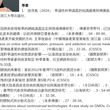
專書
1. 游淳惠（2024）. 爭議性科學議題的知識建構與傳
略，浙江大學出版社。
陸新冠肺炎疫情報導的網絡議題設定與情感傳播研究〉，傳播管理學刊，(已接
文化資本的建構：以杭州籌辦亞運會為例〉，《未來傳播》，04：80-90。
網路視聽產業升級突圍的方向. 文章收錄在《中國傳媒產業發展報告·浙江篇（2022）》
ness on online self-presentation, pressure, and addiction on social medi
塑傳媒產業的價值與路徑〉，《中國出版》，21：22-26。(CSSCI)
知識對爭議性科技態度的影響——以基因改造技術為例〉，《國際新聞界》，42：
看待科學家參與政策制定:科學素養、社交網路和信任〉，《新聞大學》，140：
-33頁。
關係的再審視：基於2012年臺灣TCS資料的實證分析〉，《國際新聞界》，37
產業經濟結構的衝擊與影響〉，《新聞界》， 19：4-8。(CSSCI)
資本家操控.新聞界,第5期,P2-6. (CSSCI)
展下中國大陸基因改造技術的風險評估與風險管理分析〉，《今日科苑》，3：7
的審視：臺灣世代衝突和網路政治參與的實證研究〉，《台海研究》，3：54-6
情感機制〉，《今日科苑》，5：32-38。
信任到體制式與分散式信任〉，《未來傳播》，27：28-34。
ecisions about controversial technologies: A case study on GMOs, Cu