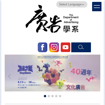
跳
Powered by
Translate
到
主
要
內
容
區