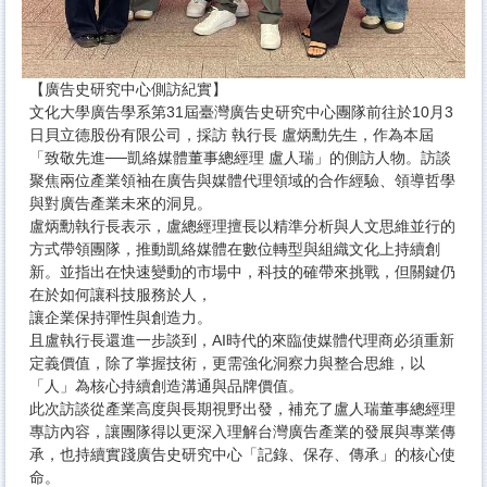
【廣告史研究中心側訪紀實】
文化大學廣告學系第31屆臺灣廣告史研究中心團隊前往於10月3
日貝立德股份有限公司，採訪 執行長 盧炳勳先生，作為本屆
「致敬先進──凱絡媒體董事總經理 盧人瑞」的側訪人物。訪談
聚焦兩位產業領袖在廣告與媒體代理領域的合作經驗、領導哲學
與對廣告產業未來的洞見。
盧炳勳執行長表示，盧總經理擅長以精準分析與人文思維並行的
方式帶領團隊，推動凱絡媒體在數位轉型與組織文化上持續創
新。並指出在快速變動的市場中，科技的確帶來挑戰，但關鍵仍
在於如何讓科技服務於人，
讓企業保持彈性與創造力。
且盧執行長還進一步談到，AI時代的來臨使媒體代理商必須重新
定義價值，除了掌握技術，更需強化洞察力與整合思維，以
「人」為核心持續創造溝通與品牌價值。
此次訪談從產業高度與長期視野出發，補充了盧人瑞董事總經理
專訪內容，讓團隊得以更深入理解台灣廣告產業的發展與專業傳
承，也持續實踐廣告史研究中心「記錄、保存、傳承」的核心使
命。