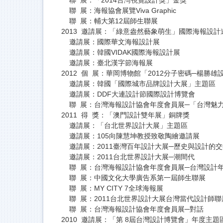
聯 展：海報協會展覽Viva Graphic
聯 展：輔大第12屆師生聯展
2013 邀請展：「綠意盎然藝象萌生」國際海報設計
邀請展：國際華文海報設計展
邀請展：韓國VIDAK國際海報設計展
邀請展：臺北漢字節海報展
2012 個 展：華岡博物館「2012分子密碼─楊勝雄
邀請展：韓國「國際城市品牌設計大展」主題區
邀請展：DDF大連設計節國際設計博覽會
聯 展：台灣海報設計協會年度會員展─「台灣魅
2011 得 獎：「澳門設計雙年展」銅牌獎
邀請展：「台北世界設計大展」主題區
邀請展：105向陳慧坤教授致敬陶繪邀請展
邀請展：2011臺灣百年設計大展─歷史與設計的交
邀請展：2011台北世界設計大展─潮間代
聯 展：台灣海報設計協會年度會員展─台灣設計
聯 展：中國文化大學廣告系第一屆師生聯展
聯 展：MY CITY 7全球海報展
聯 展：2011台北世界設計大展台灣當代設計師聯
聯 展：台灣海報設計協會年度會員展─對話
2010 邀請展：「第 8屆台灣設計博覽會」年度主題