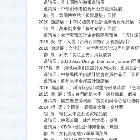
邀請展：釜山國際節海報邀請展
邀請展：中部創作者協會日台交流海報展
聯 展：華岡博物館「視覺思塾」展覽
2020 邀請展：中華民國美術設計協會會員作品展「2
個 展：萬華剝皮寮「食材感悟」展覽
邀請展：台灣海報設計協會國際海報展─「海洋環
2019 榮 譽：入選《台灣百年暨百人視覺設計》
2018 邀請展：文化部「台灣產業設計50周年調查
聯 展：武漢「長江之光」海報展覽
邀請展：2018 Asia Design Biennale (Taiwan
2017得 獎：海峽兩岸創意設計系列大賽」創意設
邀請展：中華民國美術設計協會會員作品展「喜舊
邀請展：蘇州大學兩岸設計邀請展
2016 邀請展：亞洲海報設計聯盟海報邀請展–「色
2015 個 展：國立台灣師範大學「德群藝廊」個展
邀請展：國立歷史博物館「當文創與溥心畬巧遇特
2014 得 獎：全國第一屆插畫大展／金牌獎
個 展：輔仁大學文創名家精品展
邀請展：韓國首爾「成均館大學」邀展
邀請展：CDS中國設計師海報展「氣韻」
聯 展：文化美術地17屆華岡美展
聯 展：「2014台灣視覺設計獎」金獎