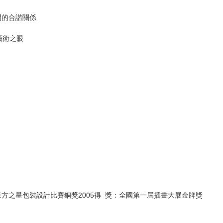
間的合諧關係
藝術之眼
東方之星包裝設計比賽銅獎2005得 獎：全國第一屆插畫大展金牌獎