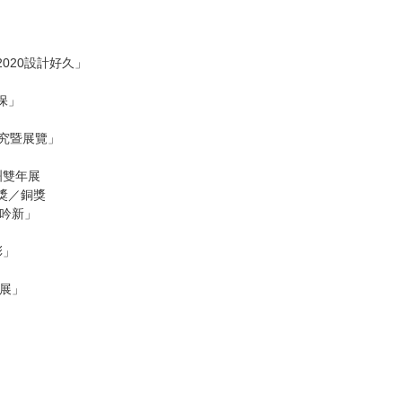
020設計好久」
保」
研究暨展覽」
)亞洲雙年展
計獎／銅獎
吟新」
彩」
展」