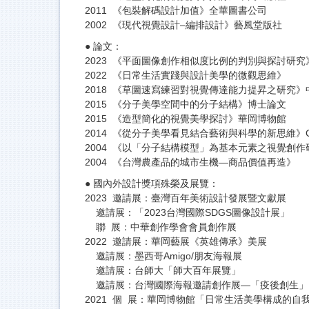
2011 《包裝解碼設計加值》全華圖書公司
2002 《現代視覺設計–編排設計》藝風堂版社
● 論文：
2023 《平面圖像創作相似度比例的判別與探討研究
2022 《日常生活實踐與設計美學的微觀思維》
2018 《草圖速寫練習對視覺傳達能力提昇之研究》
2015 《分子美學空間中的分子結構》博士論文
2015 《造型簡化的視覺美學探討》華岡博物館
2014 《從分子美學看見結合藝術與科學的新思維》
2004 《以「分子結構模型」為基本元素之視覺創
2004 《台灣農產品的城市生機—商品價值再造》
● 國內外設計獎項殊榮及展覽：
2023 邀請展：臺灣百年美術設計發展暨文獻展
邀請展：「2023台灣國際SDGS圖像設計展」
聯 展：中華創作學會會員創作展
2022 邀請展：華岡藝展《英雄傳承》美展
邀請展：墨西哥Amigo/朋友海報展
邀請展：台師大「師大百年展覽」
邀請展：台灣國際海報邀請創作展—「疫後創生」
2021 個 展：華岡博物館「日常生活美學構成的自