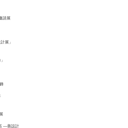
邀請展
設計展」
力」
鋒
年
展
區 —善設計