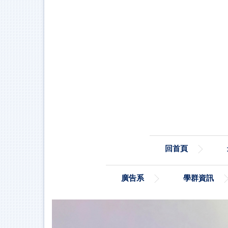
跳
到
主
要
內
容
區
回首頁
廣告系
學群資訊