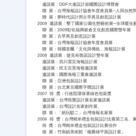
邀請展：DDF大連設計節國際設計博覽會
聯 展：台灣海報設計協會年度會員展─人與自然
聯 展：夢時代設計周古早再見創意設計展
2009 邀請展：墾丁國家公園生態藝術展─全球暖化
聯 展：2009彰化福興穀倉文化創意國際雙年展
聯 展：古早再見創意設計展
聯 展：台灣海報設計協會年度會員展
聯 展：韓國首爾「文化與傳統」海報設計展
2008 邀請展：捷克布魯諾設計雙年展
邀請展：四川震災海報設計展
邀請展：民主百景海報邀請展
邀請展：國際海報三重奏邀請展
聯 展：亞洲包裝設計展
聯 展：台北東京國際字體設計展
2007 得 獎：行政院環保署綠色包裝獎
邀請展：台灣視覺設計展名家邀請展
邀請展：台灣設計名家創作展、
聯 展：「紙玩駁二」台灣海報名家展
2006 得 獎：台灣精米禮盒包裝設計比賽第三名、
得 獎：台灣精米禮盒包裝設計比賽佳作
個 展：竹南鎮美術館「楊勝雄平面設計展」