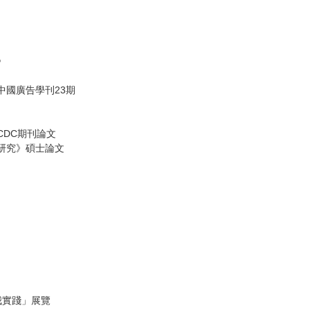
》
中國廣告學刊23期
CDC期刊論文
作研究》碩士論文
我實踐」展覽