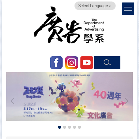
跳
Powered by
Translate
到
主
要
內
容
區