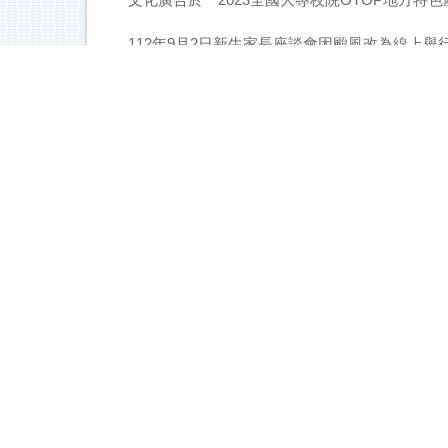
112年9月2日新生家長座談會因颱風改為線上舉
【公告】112學年度第1學期 停開課程通知
歡迎大一新生！ 請注意電話和信件。
《中國廣告學刊》第29 期徵稿啟事
112學年度廣告學系-畢業修業規定暨學分選課說
2023貴州非遺傳統工藝工作坊 跨國移地教學 報
112學年度 個人申請入學 面試考序公告
臺北市11114陽明山華岡路55號，電話