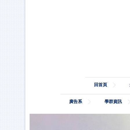
跳
到
主
要
內
容
區
回首頁
廣告系
學群資訊