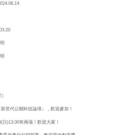
.06.14
.20
說明
說明
室）
舉辦『新世代公關科技論壇』，歡迎參加！
/3(日)13:30有兩場！歡迎大家！
色產業故事化行銷競賽」奪得最佳創意獎